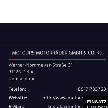
MOTOURS MOTORRÄDER GMBH & CO. KG
Werner-Nordmeyer-Straße 31
31226 Peine
Deutschland
Telefon:
05171733763
Website:
http://www.motours-peine.de
EINSATZ
E-Mail:
kontakt@motours-peine.de
Diese Webse