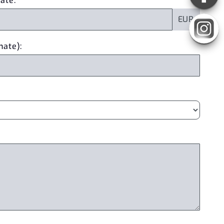
ate:
EUR
nate):